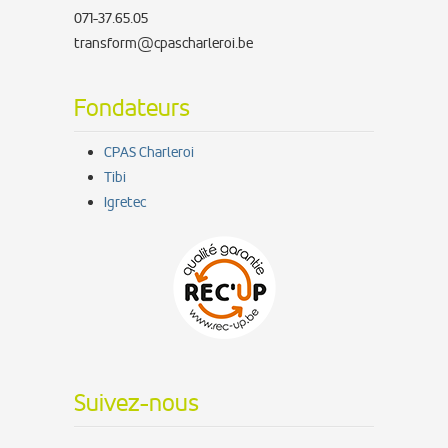
071-37.65.05
transform@cpascharleroi.be
Fondateurs
CPAS Charleroi
Tibi
Igretec
Suivez-nous