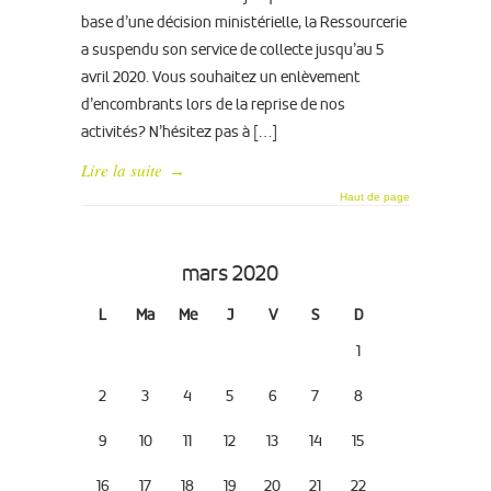
base d’une décision ministérielle, la Ressourcerie
a suspendu son service de collecte jusqu’au 5
avril 2020. Vous souhaitez un enlèvement
d’encombrants lors de la reprise de nos
activités? N’hésitez pas à […]
Lire la suite
→
Haut de page
mars 2020
L
Ma
Me
J
V
S
D
1
2
3
4
5
6
7
8
9
10
11
12
13
14
15
16
17
18
19
20
21
22