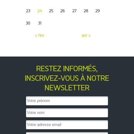
23
24
25
26
27
28
29
30
31
« fév
avr »
RESTEZ INFORMÉS,
INSCRIVEZ-VOUS À NOTRE
NEWSLETTER